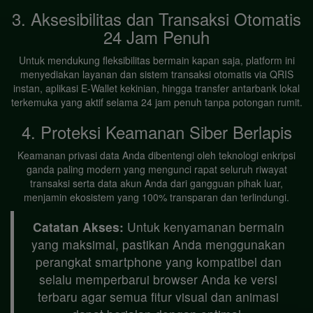
3. Aksesibilitas dan Transaksi Otomatis
24 Jam Penuh
Untuk mendukung fleksibilitas bermain kapan saja, platform ini
menyediakan layanan dan sistem transaksi otomatis via QRIS
instan, aplikasi E-Wallet kekinian, hingga transfer antarbank lokal
terkemuka yang aktif selama 24 jam penuh tanpa potongan rumit.
4. Proteksi Keamanan Siber Berlapis
Keamanan privasi data Anda dibentengi oleh teknologi enkripsi
ganda paling modern yang mengunci rapat seluruh riwayat
transaksi serta data akun Anda dari gangguan pihak luar,
menjamin ekosistem yang 100% transparan dan terlindungi.
Catatan Akses:
Untuk kenyamanan bermain
yang maksimal, pastikan Anda menggunakan
perangkat smartphone yang kompatibel dan
selalu memperbarui browser Anda ke versi
terbaru agar semua fitur visual dan animasi