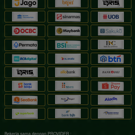
Bekerja sama dengan PROVIDER :