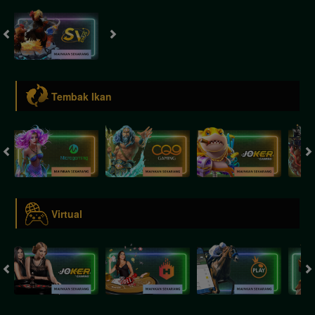
Tembak Ikan
Virtual