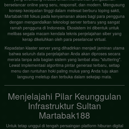
berselancar online yang seru, responsif, dan modern. Mengusung
konsep kecepatan tinggi dalam melesat berburu toping sakti,
Martabak188 fokus pada kenyamanan akses bagi para pengguna
dengan mengandalkan teknologi server terbaru yang sangat
ramah pengguna di Indonesia. Ekosistem ini dibentuk untuk
melibas segala macam kendala teknis penjelajahan siber yang
kerap dikeluhkan oleh para peselancar virtual.
Kepadatan klaster server yang dihadirkan menjadi jaminan utama
bahwa seluruh data penjelajahan Anda akan diproses secara
merata tanpa ada bagian sistem yang lambat atau *stuttering*.
Lewat implementasi algoritma pintar generasi terbaru, setiap
menu dan runtuhan hoki paling mulus yang Anda tuju akan
langsung meletup dan terbuka dalam sekejap mata.
Menjelajahi Pilar Keunggulan
Infrastruktur Sultan
Martabak188
Untuk tetap unggul di tengah persaingan platform hiburan digital