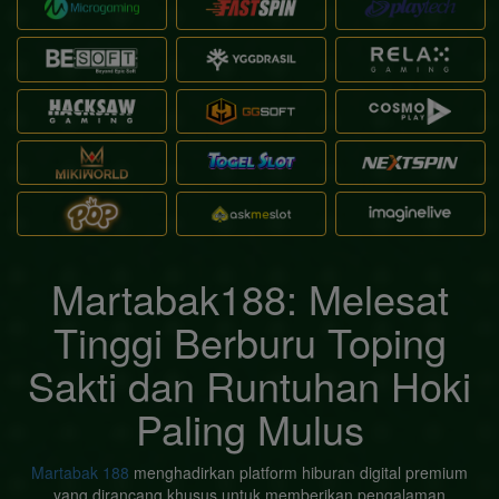
Martabak188: Melesat
Tinggi Berburu Toping
Sakti dan Runtuhan Hoki
Paling Mulus
Martabak 188
menghadirkan platform hiburan digital premium
yang dirancang khusus untuk memberikan pengalaman