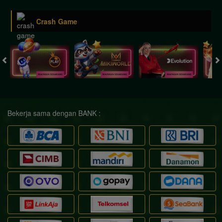
Crash Game
Bekerja sama dengan BANK :