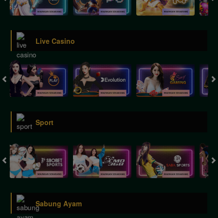
Live Casino
Sport
Sabung Ayam